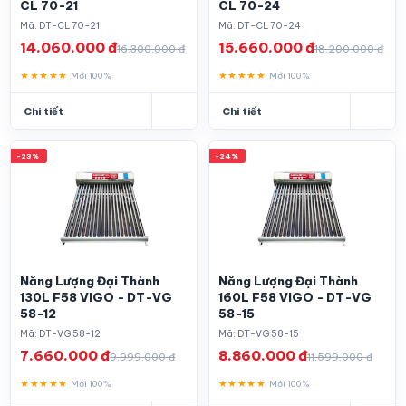
CL 70-21
CL 70-24
Mã: DT-CL 70-21
Mã: DT-CL 70-24
14.060.000 đ
15.660.000 đ
16.300.000 đ
18.200.000 đ
★★★★★
★★★★★
Mới 100%
Mới 100%
Chi tiết
Chi tiết
-23%
-24%
Năng Lượng Đại Thành
Năng Lượng Đại Thành
130L F58 VIGO - DT-VG
160L F58 VIGO - DT-VG
58-12
58-15
Mã: DT-VG 58-12
Mã: DT-VG 58-15
7.660.000 đ
8.860.000 đ
9.999.000 đ
11.599.000 đ
★★★★★
★★★★★
Mới 100%
Mới 100%