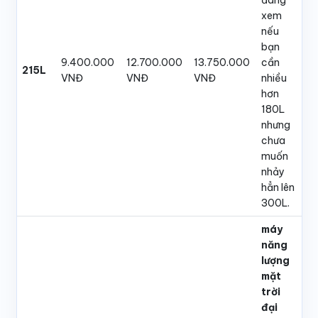
xem
nếu
bạn
9.400.000
12.700.000
13.750.000
cần
215L
VNĐ
VNĐ
VNĐ
nhiều
hơn
180L
nhưng
chưa
muốn
nhảy
hẳn lên
300L.
máy
năng
lượng
mặt
trời
đại