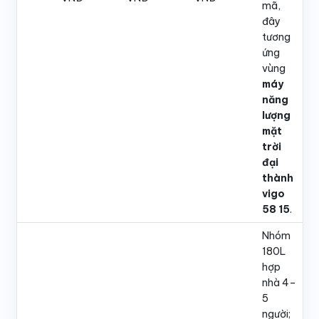
mã,
đây
tương
ứng
vùng
máy
năng
lượng
mặt
trời
đại
thành
vigo
58 15
.
Nhóm
180L
hợp
nhà 4–
5
người;