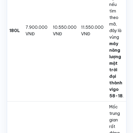
nếu
tìm
theo
mã,
7.900.000
10.550.000
11.550.000
180L
đây là
VNĐ
VNĐ
VNĐ
vùng
máy
năng
lượng
mặt
trời
đại
thành
vigo
58-18
.
Mốc
trung
gian
rất
đáng