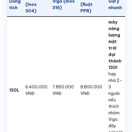
Dung
Vigo (Inox
Gợi ý
(Inox
(Ruột
tích
316)
nhanh
304)
PPR)
máy
năng
lượng
mặt
trời
đại
thành
130l
hợp
nhà 2–
6.400.000
7.850.000
8.800.000
3
130L
VNĐ
VNĐ
VNĐ
người;
nếu
thích
nhóm
Vigo,
đây