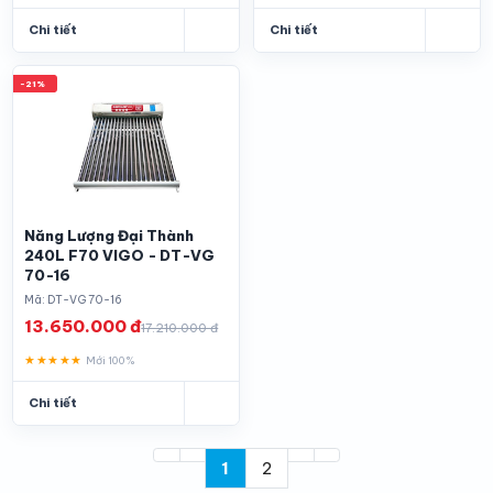
Chi tiết
Chi tiết
-21%
Năng Lượng Đại Thành
240L F70 VIGO - DT-VG
70-16
Mã: DT-VG 70-16
13.650.000 đ
17.210.000 đ
★★★★★
Mới 100%
Chi tiết
1
2