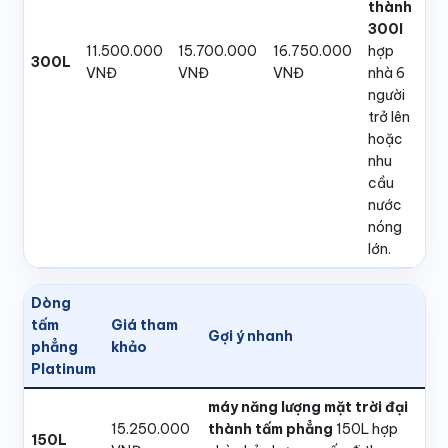
thành
300l
11.500.000
15.700.000
16.750.000
hợp
300L
VNĐ
VNĐ
VNĐ
nhà 6
người
trở lên
hoặc
nhu
cầu
nước
nóng
lớn.
Dòng
tấm
Giá tham
Gợi ý nhanh
phẳng
khảo
Platinum
máy năng lượng mặt trời đại
15.250.000
thành tấm phẳng
150L hợp
150L