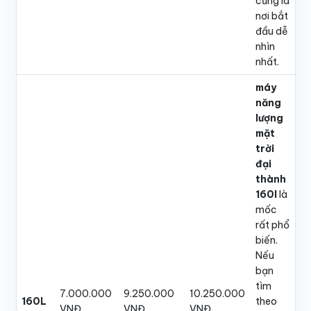
cũng là
nơi bắt
đầu dễ
nhìn
nhất.
máy
năng
lượng
mặt
trời
đại
thành
160l
là
mốc
rất phổ
biến.
Nếu
bạn
tìm
7.000.000
9.250.000
10.250.000
160L
theo
VNĐ
VNĐ
VNĐ