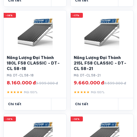
Chi tiết
Chi tiết
-18%
-17%
Năng Lượng Đại Thành
Năng Lượng Đại Thành
180L F58 CLASSIC - DT-
215L F58 CLASSIC - DT-
CL 58-18
CL 58-21
Mã: DT-CL 58-18
Mã: DT-CL 58-21
8.160.000 đ
9.660.000 đ
9.999.000 đ
11.599.000 đ
★★★★★
★★★★★
Mới 100%
Mới 100%
Chi tiết
Chi tiết
-16%
-16%