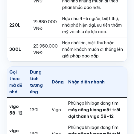
VNĐ
nhà nhỏ nhưng muốn đi theo
phân khúc cao hơn.
Hợp nhà 4–6 người, biệt thự,
19.880.000
220L
nhà phố hiện đại, ưu tiên thẩm
VNĐ
mỹ và chịu áp lực cao.
Hợp nhà lớn, biệt thự hoặc
23.950.000
300L
nhóm khách muốn đi thẳng lên
VNĐ
giải pháp cao cấp.
Gọi
Dung
theo
tích
Dòng
Nhận diện nhanh
mã dễ
tương
nhớ
ứng
Phù hợp khi bạn đang tìm
vigo
130L
Vigo
máy năng lượng mặt trời
58-12
đại thành vigo 58-12
.
Phù hợp khi bạn đang tìm
vigo
160L
Vigo
máy năng lượng mặt trời