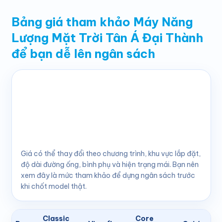
Bảng giá tham khảo Máy Năng
Lượng Mặt Trời Tân Á Đại Thành
để bạn dễ lên ngân sách
Dưới đây là bảng giá tham khảo 2026 đang hiển thị rõ
theo 4 nhánh chính. Với nhóm Đại Thành, cách nhìn dễ
nhất là: Classic ở mức dễ chốt hơn, Vigo nhỉnh lên để
xử lý nguồn nước khó hơn, Core đi theo ruột PPR, còn
Platinum là hướng
máy năng lượng mặt trời đại
thành tấm phẳng
dành cho phân khúc cao hơn.
Giá có thể thay đổi theo chương trình, khu vực lắp đặt,
độ dài đường ống, bình phụ và hiện trạng mái. Bạn nên
xem đây là mức tham khảo để dựng ngân sách trước
khi chốt model thật.
Classic
Core