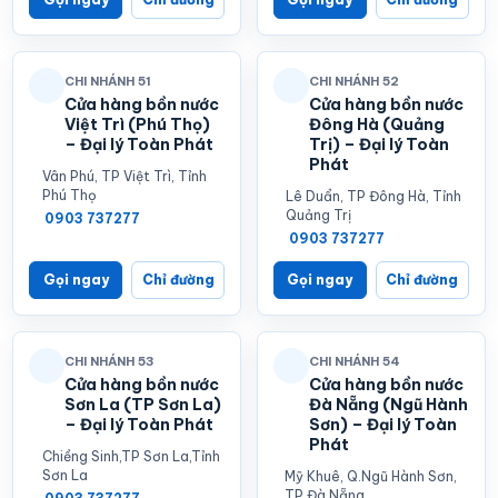
CHI NHÁNH 51
CHI NHÁNH 52
Cửa hàng bồn nước
Cửa hàng bồn nước
Việt Trì (Phú Thọ)
Đông Hà (Quảng
– Đại lý Toàn Phát
Trị) – Đại lý Toàn
Phát
Vân Phú, TP Việt Trì, Tỉnh
Phú Thọ
Lê Duẩn, TP Đông Hà, Tỉnh
Quảng Trị
0903 737277
0903 737277
Gọi ngay
Chỉ đường
Gọi ngay
Chỉ đường
CHI NHÁNH 53
CHI NHÁNH 54
Cửa hàng bồn nước
Cửa hàng bồn nước
Sơn La (TP Sơn La)
Đà Nẵng (Ngũ Hành
– Đại lý Toàn Phát
Sơn) – Đại lý Toàn
Phát
Chiềng Sinh,TP Sơn La,Tỉnh
Sơn La
Mỹ Khuê, Q.Ngũ Hành Sơn,
TP.Đà Nẵng