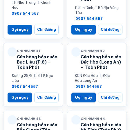
TP.Nha Trang, T.Khánh
Hòa
P.Kim Dinh, T.Bà Rịa Vũng
Tàu
0907 644 557
0907 644 557
Gọi ngay
Chỉ đường
Gọi ngay
Chỉ đường
CHI NHÁNH 41
CHI NHÁNH 42
Cửa hàng bồn nước
Cửa hàng bồn nước
Bạc Liêu (P.8) –
Đức Hòa (Long An)
Toàn Phát
– Toàn Phát
Đường 28/8, P.8,TP.Bạc
KCN Đức Hòa III, Đức
Liêu
Hòa,Long An
0907 644557
0907 644557
Gọi ngay
Chỉ đường
Gọi ngay
Chỉ đường
CHI NHÁNH 43
CHI NHÁNH 44
Cửa hàng bồn nước
Cửa hàng bồn nước
Bắc Giang (Tân
Hà Tĩnh (Trần Phú)