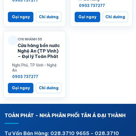
0903 737277
0903 737277
Gọi ngay
Chỉ đường
Gọi ngay
Chỉ đường
CHI NHÁNH 55
Cửa hàng bồn nước
Nghệ An (TP Vinh)
– Đại lý Toàn Phát
Nghi Phú, TP Vinh - Nghệ
An
0903 737277
Gọi ngay
Chỉ đường
TOÀN PHÁT - NHÀ PHÂN PHỐI TÂN Á ĐẠI THÀNH
Tư Vấn Bán Hàng: 028.3710 9655 - 028.3710