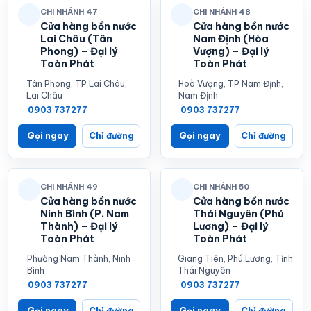
CHI NHÁNH 47
CHI NHÁNH 48
Cửa hàng bồn nước
Cửa hàng bồn nước
Lai Châu (Tân
Nam Định (Hòa
Phong) – Đại lý
Vượng) – Đại lý
Toàn Phát
Toàn Phát
Tân Phong, TP Lai Châu,
Hoà Vượng, TP Nam Định,
Lai Châu
Nam Định
0903 737277
0903 737277
Gọi ngay
Chỉ đường
Gọi ngay
Chỉ đường
CHI NHÁNH 49
CHI NHÁNH 50
Cửa hàng bồn nước
Cửa hàng bồn nước
Ninh Bình (P. Nam
Thái Nguyên (Phú
Thành) – Đại lý
Lương) – Đại lý
Toàn Phát
Toàn Phát
Phường Nam Thành, Ninh
Giang Tiên, Phú Lương, Tỉnh
Bình
Thái Nguyên
0903 737277
0903 737277
Gọi ngay
Chỉ đường
Gọi ngay
Chỉ đường