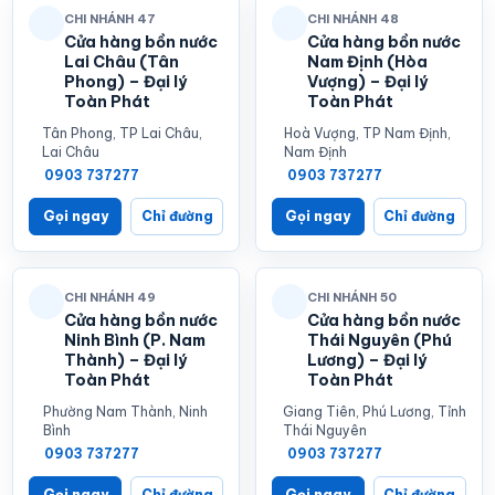
CHI NHÁNH 47
CHI NHÁNH 48
Cửa hàng bồn nước
Cửa hàng bồn nước
Lai Châu (Tân
Nam Định (Hòa
Phong) – Đại lý
Vượng) – Đại lý
Toàn Phát
Toàn Phát
Tân Phong, TP Lai Châu,
Hoà Vượng, TP Nam Định,
Lai Châu
Nam Định
0903 737277
0903 737277
Gọi ngay
Chỉ đường
Gọi ngay
Chỉ đường
CHI NHÁNH 49
CHI NHÁNH 50
Cửa hàng bồn nước
Cửa hàng bồn nước
Ninh Bình (P. Nam
Thái Nguyên (Phú
Thành) – Đại lý
Lương) – Đại lý
Toàn Phát
Toàn Phát
Phường Nam Thành, Ninh
Giang Tiên, Phú Lương, Tỉnh
Bình
Thái Nguyên
0903 737277
0903 737277
Gọi ngay
Chỉ đường
Gọi ngay
Chỉ đường