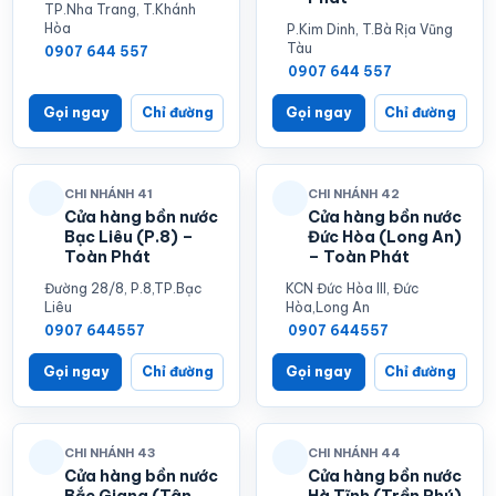
TP.Nha Trang, T.Khánh
Hòa
P.Kim Dinh, T.Bà Rịa Vũng
Tàu
0907 644 557
0907 644 557
Gọi ngay
Chỉ đường
Gọi ngay
Chỉ đường
CHI NHÁNH 41
CHI NHÁNH 42
Cửa hàng bồn nước
Cửa hàng bồn nước
Bạc Liêu (P.8) –
Đức Hòa (Long An)
Toàn Phát
– Toàn Phát
Đường 28/8, P.8,TP.Bạc
KCN Đức Hòa III, Đức
Liêu
Hòa,Long An
0907 644557
0907 644557
Gọi ngay
Chỉ đường
Gọi ngay
Chỉ đường
CHI NHÁNH 43
CHI NHÁNH 44
Cửa hàng bồn nước
Cửa hàng bồn nước
Bắc Giang (Tân
Hà Tĩnh (Trần Phú)