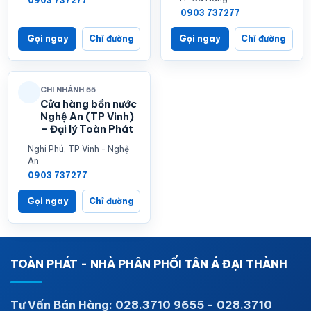
0903 737277
0903 737277
Gọi ngay
Chỉ đường
Gọi ngay
Chỉ đường
CHI NHÁNH 55
Cửa hàng bồn nước
Nghệ An (TP Vinh)
– Đại lý Toàn Phát
Nghi Phú, TP Vinh - Nghệ
An
0903 737277
Gọi ngay
Chỉ đường
TOÀN PHÁT - NHÀ PHÂN PHỐI TÂN Á ĐẠI THÀNH
Tư Vấn Bán Hàng: 028.3710 9655 - 028.3710