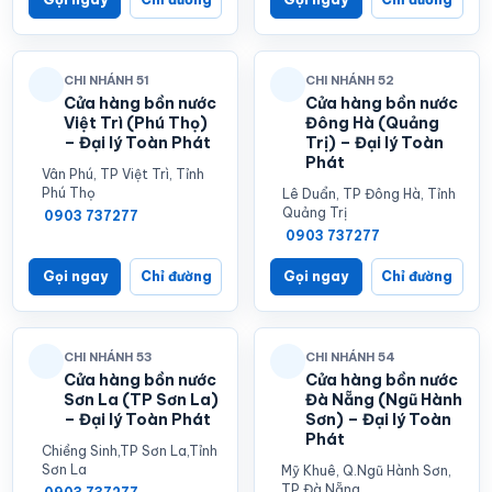
CHI NHÁNH 51
CHI NHÁNH 52
Cửa hàng bồn nước
Cửa hàng bồn nước
Việt Trì (Phú Thọ)
Đông Hà (Quảng
– Đại lý Toàn Phát
Trị) – Đại lý Toàn
Phát
Vân Phú, TP Việt Trì, Tỉnh
Phú Thọ
Lê Duẩn, TP Đông Hà, Tỉnh
Quảng Trị
0903 737277
0903 737277
Gọi ngay
Chỉ đường
Gọi ngay
Chỉ đường
CHI NHÁNH 53
CHI NHÁNH 54
Cửa hàng bồn nước
Cửa hàng bồn nước
Sơn La (TP Sơn La)
Đà Nẵng (Ngũ Hành
– Đại lý Toàn Phát
Sơn) – Đại lý Toàn
Phát
Chiềng Sinh,TP Sơn La,Tỉnh
Sơn La
Mỹ Khuê, Q.Ngũ Hành Sơn,
TP.Đà Nẵng