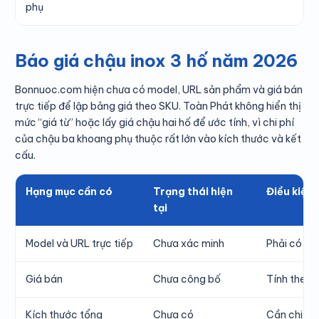
phụ
Báo giá chậu inox 3 hố năm 2026
Bonnuoc.com hiện chưa có model, URL sản phẩm và giá bán
trực tiếp để lập bảng giá theo SKU. Toàn Phát không hiển thị
mức “giá từ” hoặc lấy giá chậu hai hố để ước tính, vì chi phí
của chậu ba khoang phụ thuộc rất lớn vào kích thước và kết
cấu.
Hạng mục cần có
Trạng thái hiện
Điều kiện 
tại
Model và URL trực tiếp
Chưa xác minh
Phải có mã
Giá bán
Chưa công bố
Tính theo b
Kích thước tổng
Chưa có
Cần chiều 