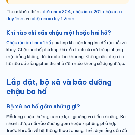
Tham khảo thêm
chậu inox 304
,
chậu inox 201
,
chậu inox
dày 1mm
và
chậu inox dày 1.2mm
.
Khi nào chỉ cần chậu một hoặc hai hố?
Chậu rửa bát inox 1 hố
phù hợp khi cần lòng lớn để rửa nồi và
khay. Chậu hai hố phù hợp khi cần tách rửa và tráng nhưng
mặt bằng không đủ dài cho ba khoang. Không nên chọn ba
hố nếu các lòng phải thu nhỏ đến mức không sử dụng được.
Lắp đặt, bộ xả và bảo dưỡng
chậu ba hố
Bộ xả ba hố gồm những gì?
Mỗi lòng chậu thường cần rọ lọc, gioăng và bầu xả riêng. Ba
nhánh được nối vào đường gom hoặc xi phông phù hợp
trước khi dẫn về hệ thống thoát chung. Tiết diện ống cần đủ