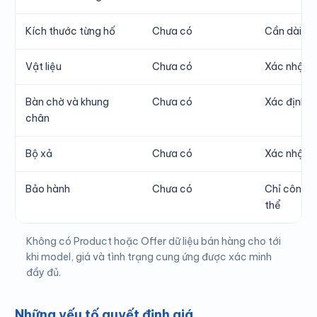
Kích thước từng hố
Chưa có
Cần dài × 
Vật liệu
Chưa có
Xác nhận 
Bàn chờ và khung
Chưa có
Xác định bê
chân
Bộ xả
Chưa có
Xác nhận b
Bảo hành
Chưa có
Chỉ công bố
thể
Không có Product hoặc Offer dữ liệu bán hàng cho tới
khi model, giá và tình trạng cung ứng được xác minh
đầy đủ.
Những yếu tố quyết định giá