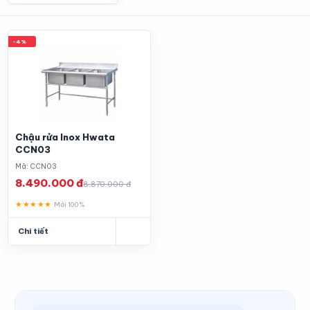
-4%
Chậu rửa Inox Hwata
CCN03
Mã: CCN03
8.490.000 đ
8.870.000 đ
★★★★★
Mới 100%
Chi tiết