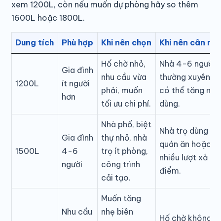
xem 1200L, còn nếu muốn dự phòng hãy so thêm
1600L hoặc 1800L.
Dung tích
Phù hợp
Khi nên chọn
Khi nên cân nhắ
Hố chờ nhỏ,
Nhà 4-6 người 
Gia đình
nhu cầu vừa
thường xuyên h
1200L
ít người
phải, muốn
có thể tăng ngư
hơn
tối ưu chi phí.
dùng.
Nhà phố, biệt
Nhà trọ dùng dà
Gia đình
thự nhỏ, nhà
quán ăn hoặc c
1500L
4-6
trọ ít phòng,
nhiều lượt xả c
người
công trình
điểm.
cải tạo.
Muốn tăng
Nhu cầu
nhẹ biên
Hố chờ không đ