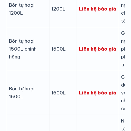
Bồn tự hoại
ngườ
Liên hệ báo giá
1200L
1200L
chờ
tối ư
Gia 
Bồn tự hoại
ngườ
Liên hệ báo giá
1500L chính
1500L
phố,
hãng
phò
trìn
Cần 
dung
Bồn tự hoại
Liên hệ báo giá
1600L
với 
1600L
như
cần 
Nhà
tần 