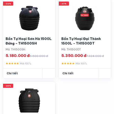
-22%
-27%
Bồn Tự Hoại Sơn Hà 1500L
Bồn Tự Hoại Đại Thành
Đứng - TH1500SH
1500L - TH1500DT
Mã: TH1500SH
Mã: TH1500DT
5.180.000 đ
5.350.000 đ
6.600.000 đ
7.324.000 đ
★★★★★
★★★★★
Mới 100%
Mới 100%
Chi tiết
Chi tiết
-26%