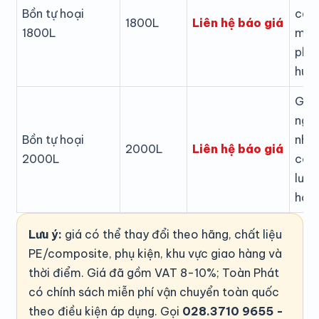
Bồn tự hoại
cao
Liên hệ báo giá
1800L
1800L
muố
phò
hút 
Gia 
ngườ
Bồn tự hoại
nhỏ
Liên hệ báo giá
2000L
2000L
công
lượ
hơn.
Lưu ý:
giá có thể thay đổi theo hãng, chất liệu
PE/composite, phụ kiện, khu vực giao hàng và
thời điểm. Giá đã gồm VAT 8-10%; Toàn Phát
có chính sách miễn phí vận chuyển toàn quốc
theo điều kiện áp dụng. Gọi
028.3710 9655 -