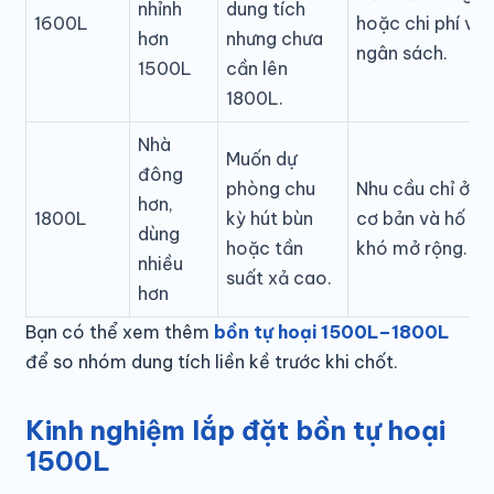
nhỉnh
dung tích
1600L
hoặc chi phí vư
hơn
nhưng chưa
ngân sách.
1500L
cần lên
1800L.
Nhà
Muốn dự
đông
phòng chu
Nhu cầu chỉ ở m
hơn,
1800L
kỳ hút bùn
cơ bản và hố ch
dùng
hoặc tần
khó mở rộng.
nhiều
suất xả cao.
hơn
Bạn có thể xem thêm
bồn tự hoại 1500L–1800L
để so nhóm dung tích liền kề trước khi chốt.
Kinh nghiệm lắp đặt bồn tự hoại
1500L