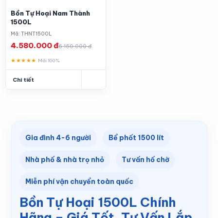
Bồn Tự Hoại Nam Thành
1500L
Mã: THNT1500L
4.580.000 đ
6.150.000 đ
★★★★★
Mới 100%
Chi tiết
Gia đình 4-6 người
Bể phốt 1500 lít
Nhà phố & nhà trọ nhỏ
Tư vấn hố chờ
Miễn phí vận chuyển toàn quốc
Bồn Tự Hoại 1500L Chính
Hãng – Giá Tốt, Tư Vấn Lắp