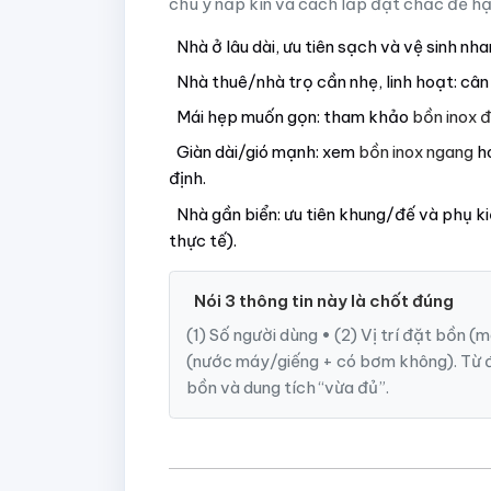
chú ý nắp kín và cách lắp đặt chắc để hạn
Nhà ở lâu dài, ưu tiên sạch và vệ sinh nh
Nhà thuê/nhà trọ cần nhẹ, linh hoạt: câ
Mái hẹp muốn gọn: tham khảo
bồn inox 
Giàn dài/gió mạnh: xem
bồn inox ngang
h
định.
Nhà gần biển: ưu tiên khung/đế và phụ ki
thực tế).
Nói 3 thông tin này là chốt đúng
(1) Số người dùng • (2) Vị trí đặt bồn 
(nước máy/giếng + có bơm không). Từ
bồn và dung tích “vừa đủ”.