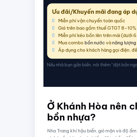
Ưu đãi/Khuyến mãi đang áp d
Miễn phí vận chuyển toàn quốc
Giá trên bao gồm thuế GTGT 8–10%
Miễn phí kéo bồn lên trên mái (dưới
Mua combo
bồn nước
và
năng lượng 
Áp dụng cho khách hàng gọi điện, đế
Nếu nhà bạn gần biển, nói thêm “đặt bồn ngo
Ở Khánh Hòa nên c
bồn nhựa?
Nha Trang khí hậu biển, gió mặn và độ ẩm 