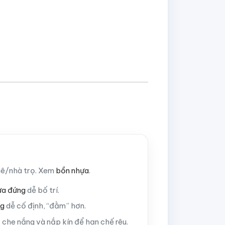
huê/nhà trọ. Xem
bồn nhựa
.
ựa đứng
dễ bố trí.
ng
dễ cố định, “đằm” hơn.
c che nắng và nắp kín để hạn chế rêu.