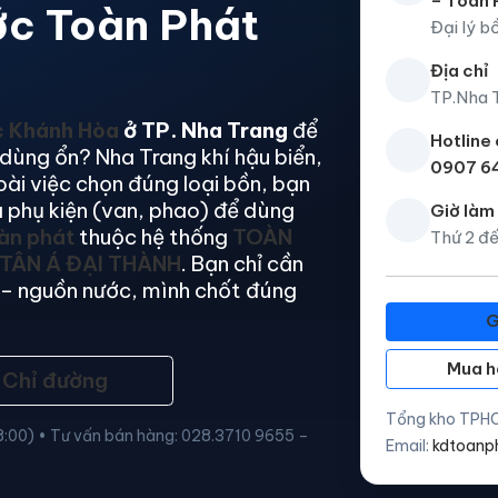
– Toàn 
ớc Toàn Phát
Đại lý b
Địa chỉ
TP.Nha 
c Khánh Hòa
ở TP. Nha Trang
để
Hotline
dùng ổn? Nha Trang khí hậu biển,
0907 6
ài việc chọn đúng loại bồn, bạn
 phụ kiện (van, phao) để dùng
Giờ làm
àn phát
thuộc hệ thống
TOÀN
Thứ 2 đế
TÂN Á ĐẠI THÀNH
. Bạn chỉ cần
ặt – nguồn nước, mình chốt đúng
G
Mua h
Chỉ đường
Tổng kho TPHC
18:00) • Tư vấn bán hàng: 028.3710 9655 –
Email:
kdtoanp