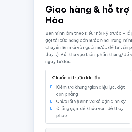
Giao hàng & hỗ trợ 
Hòa
Bên mình làm theo kiểu “hỏi kỹ trước – lắ
gọi tới cửa hàng bồn nước Nha Trang, mình
chuyển lên mái và nguồn nước để tư vấn p
đáy…). Với khu vực biển, phần khung/đế 
ngay từ đầu.
Chuẩn bị trước khi lắp
Kiểm tra khung/giàn chịu lực, đặt
cân phẳng
Chừa lối vệ sinh và xả cặn định kỳ
Đi ống gọn, dễ khóa van, dễ thay
phao