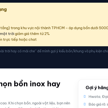
ụng
 6 tầng) trong khu vực nội thành TPHCM – áp dụng bồn dưới 500
mặt trời
giảm giá thêm từ 2%
n trực tiếp hoặc chat
ài trời hay có mái che” để mình gợi ý kiểu bồn/khung và phụ kiện ch
họn bồn inox hay
Gợi ý hãn
Hwata, Đại
cao. Khi chọn bồn, ngoài vật liệu, bạn nên
Báo giá rõ: