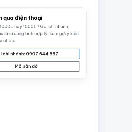
h qua điện thoại
1000L hay 1500L? Gọi chi nhánh,
u là ra dung tích hợp lý, kèm gợi ý kiểu
o chắc.
i chi nhánh: 0907 644 557
Mở bản đồ