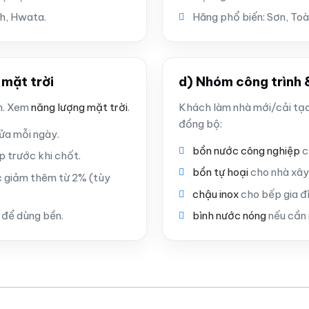
nh, Hwata.
Hãng phổ biến: Sơn, Toà
 mặt trời
d) Nhóm công trình &
ện. Xem
năng lượng mặt trời
.
Khách làm nhà mới/cải tạ
đồng bộ:
ửa mỗi ngày.
bồn nước công nghiệp
c
p trước khi chốt.
bồn tự hoại
cho nhà xây
giảm thêm từ 2% (tùy
chậu inox
cho bếp gia đ
 để dùng bền.
bình nước nóng
nếu cần 