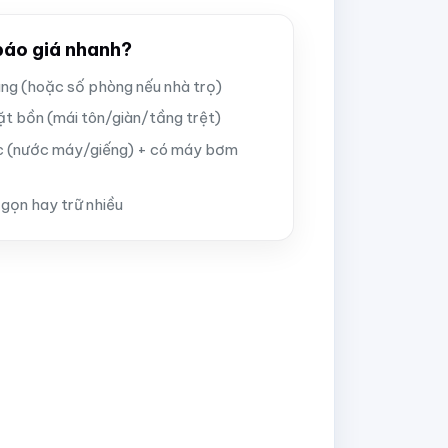
 báo giá nhanh?
ùng (hoặc số phòng nếu nhà trọ)
đặt bồn (mái tôn/giàn/tầng trệt)
 (nước máy/giếng) + có máy bơm
 gọn hay trữ nhiều