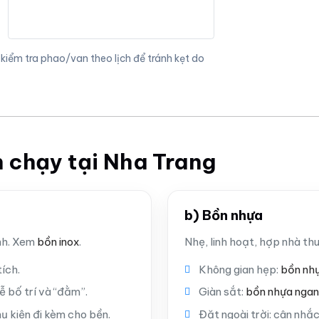
 kiểm tra phao/van theo lịch để tránh kẹt do
 chạy tại Nha Trang
b) Bồn nhựa
ịnh. Xem
bồn inox
.
Nhẹ, linh hoạt, hợp nhà t
ích.
Không gian hẹp:
bồn nh
ễ bố trí và “đằm”.
Giàn sắt:
bồn nhựa nga
ụ kiện đi kèm cho bền.
Đặt ngoài trời: cân nhắ