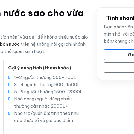
n nước sao cho vừa
Tính nhan
Bạn phân vân 
mình hỏi vài câ
tích nên “vừa đủ” để không thiếu nước giờ
bồn/khung ch
bồn nước
trên hệ thống, rồi gọi chi nhánh
 thói quen sinh hoạt.
Gọ
Gợi ý dung tích (tham khảo)
1–2 người: thường 500–700L
3–4 người: thường 800–1500L
5–6 người: thường 1500–2000L
Nhà đông/người dùng nhiều:
thường cân nhắc 2000L+
Nhà trọ/quán ăn: tính theo nhu
cầu thực tế và giờ cao điểm