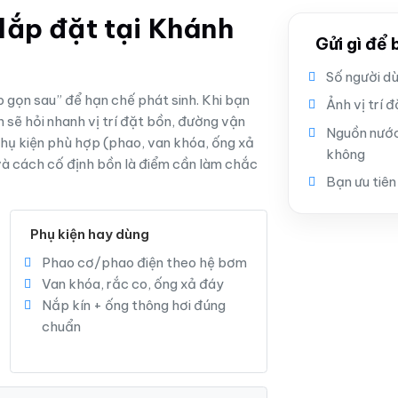
lắp đặt tại Khánh
Gửi gì để
Số người d
p gọn sau” để hạn chế phát sinh. Khi bạn
Ảnh vị trí 
 sẽ hỏi nhanh vị trí đặt bồn, đường vận
Nguồn nước
hụ kiện phù hợp (phao, van khóa, ống xả
không
và cách cố định bồn là điểm cần làm chắc
Bạn ưu tiên
Phụ kiện hay dùng
Phao cơ/phao điện theo hệ bơm
Van khóa, rắc co, ống xả đáy
Nắp kín + ống thông hơi đúng
chuẩn