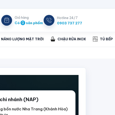
Giỏ hàng
Hotline 24/7
0
Có
sản phẩm
0903 737 277
 NĂNG LƯỢNG MẶT TRỜI
CHẬU RỬA INOX
TỦ BẾP
 chi nhánh (NAP)
g bồn nước Nha Trang (Khánh Hòa)