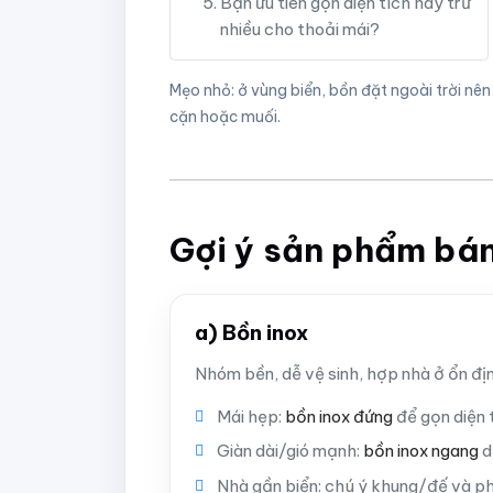
Bạn ưu tiên gọn diện tích hay trữ
nhiều cho thoải mái?
Mẹo nhỏ: ở vùng biển, bồn đặt ngoài trời nên
cặn hoặc muối.
Gợi ý sản phẩm bán
a) Bồn inox
Nhóm bền, dễ vệ sinh, hợp nhà ở ổn đ
Mái hẹp:
bồn inox đứng
để gọn diện t
Giàn dài/gió mạnh:
bồn inox ngang
d
Nhà gần biển: chú ý khung/đế và ph