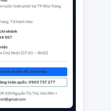
Phát
ồn nước toàn phát tại TP.Nha Trang
Trang, T.Khánh Hòa
 chi nhánh
44 557
 việc
n Chủ Nhật (07:30 – 18:00)
ọi chi nhánh để chốt mẫu
àng toàn quốc: 0903 737 277
M: 639 Nguyễn Thị Thử, Hóc Môn •
hat@gmail.com