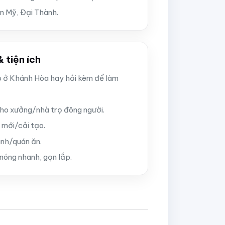
n Mỹ, Đại Thành.
 tiện ích
o ở Khánh Hòa hay hỏi kèm để làm
ho xưởng/nhà trọ đông người.
 mới/cải tạo.
ình/quán ăn.
nóng nhanh, gọn lắp.