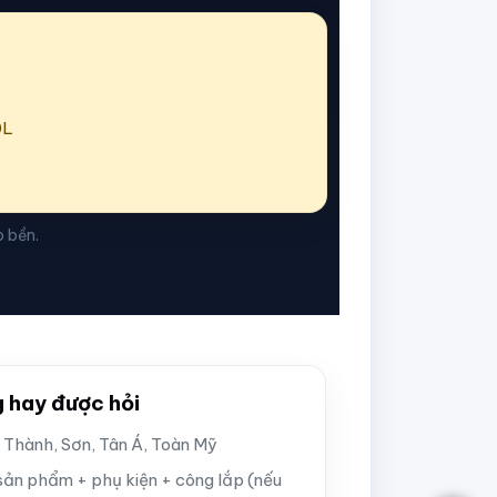
0L
o bền.
g hay được hỏi
 Thành, Sơn, Tân Á, Toàn Mỹ
 sản phẩm + phụ kiện + công lắp (nếu