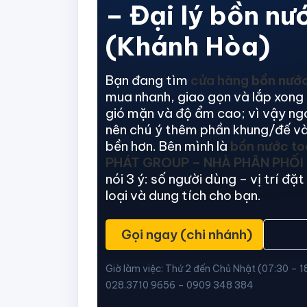
– Đại lý bồn nư
(Khánh Hòa)
Bạn đang tìm
cửa hàng
bồn nướ
mua nhanh, giao gọn và lắp xong 
gió mặn và độ ẩm cao; vì vậy ngo
nên chú ý thêm phần khung/đế và
bền hơn. Bên mình là
bồn nước to
PHÁT GROUP – NHÀ PHÂN PHỐI 
nói 3 ý: số người dùng – vị trí đ
loại và dung tích cho bạn.
Gọi ngay (chi nhánh)
Giờ làm việc: Thứ 2 đến Chủ Nhật (07:30 – 
028.3710 9656 – 0909 348 384