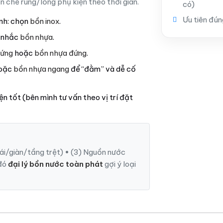
 chế rung/lỏng phụ kiện theo thời gian.
có)
Ưu tiên đún
anh: chọn
bồn inox
.
n nhắc
bồn nhựa
.
đứng
hoặc
bồn nhựa đứng
.
oặc
bồn nhựa ngang
để “đằm” và dễ cố
ện tốt (bên mình tư vấn theo vị trí đặt
(mái/giàn/tầng trệt) • (3) Nguồn nước
 đó
đại lý bồn nước toàn phát
gợi ý loại