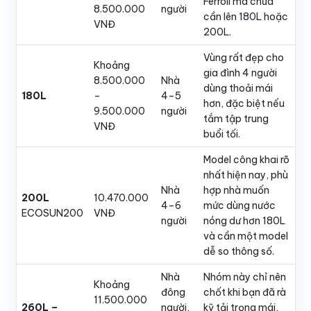
Ferroli mà chưa
8.500.000
người
cần lên 180L hoặc
VNĐ
200L.
Vùng rất đẹp cho
Khoảng
gia đình 4 người
8.500.000
Nhà
dùng thoải mái
180L
–
4–5
hơn, đặc biệt nếu
9.500.000
người
tắm tập trung
VNĐ
buổi tối.
Model công khai rõ
nhất hiện nay, phù
Nhà
hợp nhà muốn
200L
10.470.000
4–6
mức dùng nước
ECOSUN200
VNĐ
người
nóng dư hơn 180L
và cần một model
dễ so thông số.
Nhà
Nhóm này chỉ nên
Khoảng
đông
chốt khi bạn đã rà
11.500.000
260L –
người,
kỹ tải trọng mái,