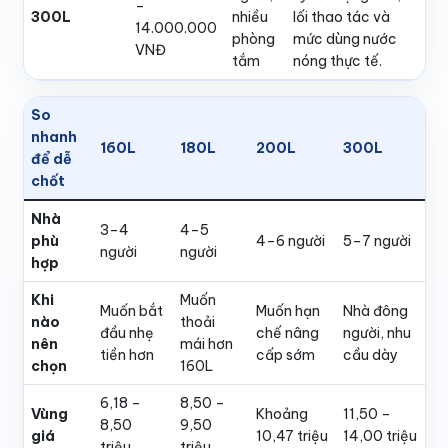
–
300L
nhiều
lối thao tác và
14.000.000
phòng
mức dùng nước
VNĐ
tắm
nóng thực tế.
So
nhanh
160L
180L
200L
300L
để dễ
chốt
Nhà
3–4
4–5
phù
4–6 người
5–7 người
người
người
hợp
Khi
Muốn
Muốn bắt
Muốn hạn
Nhà đông
nào
thoải
đầu nhẹ
chế nâng
người, nhu
nên
mái hơn
tiền hơn
cấp sớm
cầu dày
chọn
160L
6,18 –
8,50 –
Vùng
Khoảng
11,50 –
8,50
9,50
giá
10,47 triệu
14,00 triệu
triệu
triệu