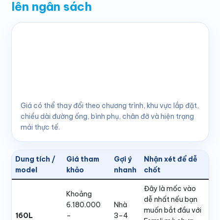
lên ngân sách
Dưới đây là bảng giá tham khảo mình ưu tiên bám theo
mặt bằng giá 2026 đang hiển thị trên bonnuoc.com
và model ECOSUN200 đang công khai rõ. Với Ferroli,
cách nhìn dễ nhất là bắt đầu từ 160L, 180L, 200L rồi
mới nhảy lên nhóm 260L–300L nếu nhà thật sự cần
lượng nước nóng lớn hơn.
Giá có thể thay đổi theo chương trình, khu vực lắp đặt,
chiều dài đường ống, bình phụ, chân đỡ và hiện trạng
mái thực tế.
Dung tích /
Giá tham
Gợi ý
Nhận xét để dễ
model
khảo
nhanh
chốt
Đây là mốc vào
Khoảng
dễ nhất nếu bạn
6.180.000
Nhà
muốn bắt đầu với
160L
–
3–4