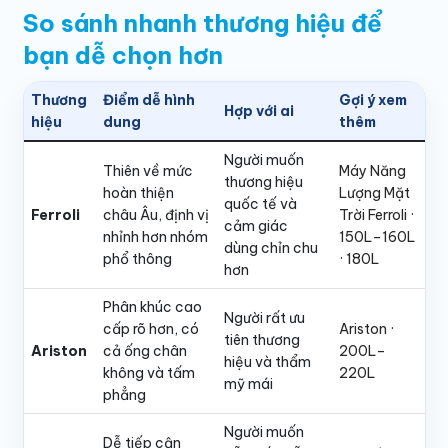
So sánh nhanh thương hiệu để
bạn dễ chọn hơn
Thương
Điểm dễ hình
Gợi ý xem
Hợp với ai
hiệu
dung
thêm
Người muốn
Thiên về mức
Máy Năng
thương hiệu
hoàn thiện
Lượng Mặt
quốc tế và
Ferroli
châu Âu, định vị
Trời Ferroli
·
cảm giác
nhỉnh hơn nhóm
150L–160L
dùng chỉn chu
phổ thông
·
180L
hơn
Phân khúc cao
Người rất ưu
cấp rõ hơn, có
Ariston
·
tiên thương
Ariston
cả ống chân
200L–
hiệu và thẩm
không và tấm
220L
mỹ mái
phẳng
Người muốn
Dễ tiếp cận