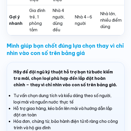
Gia đình
Nhà 4
Nhà lớn,
Gợi ý
trẻ, 1
người,
Nhà 4–6
nhiều điểm
nhanh
phòng
dùng
người
dùng
tắm
đều
Mình giúp bạn chốt đúng lựa chọn thay vì chỉ
nhìn vào con số trên bảng giá
Hãy để đội ngũ kỹ thuật hỗ trợ bạn từ bước kiểm
tra mái, chọn loại phù hợp đến lắp đặt hoàn
chỉnh – thay vì chỉ nhìn vào con số trên bảng giá.
Tư vấn chọn dung tích và kiểu dáng theo số người,
loại mái và nguồn nước thực tế
Hỗ trợ giao hàng, kéo bồn lên mái và hướng dẫn lắp
đặt an toàn
Hóa đơn, chứng từ, bảo hành điện tử rõ ràng cho công
trình và hộ gia đình