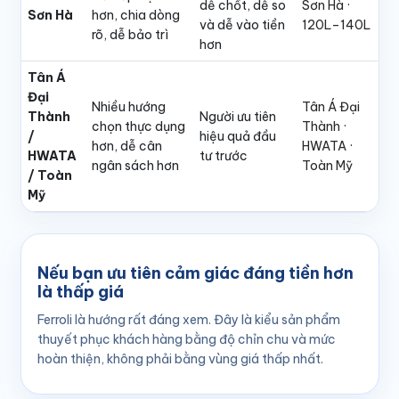
dễ chốt, dễ so
Sơn Hà
·
Sơn Hà
hơn, chia dòng
và dễ vào tiền
120L–140L
rõ, dễ bảo trì
hơn
Tân Á
Đại
Nhiều hướng
Tân Á Đại
Thành
Người ưu tiên
chọn thực dụng
Thành
·
/
hiệu quả đầu
hơn, dễ cân
HWATA
·
HWATA
tư trước
ngân sách hơn
Toàn Mỹ
/ Toàn
Mỹ
Nếu bạn ưu tiên cảm giác đáng tiền hơn
là thấp giá
Ferroli là hướng rất đáng xem. Đây là kiểu sản phẩm
thuyết phục khách hàng bằng độ chỉn chu và mức
hoàn thiện, không phải bằng vùng giá thấp nhất.