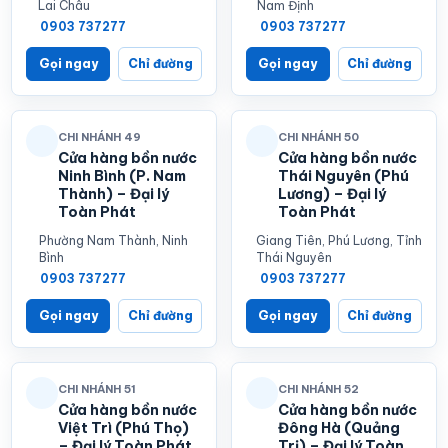
Lai Châu
Nam Định
0903 737277
0903 737277
Gọi ngay
Chỉ đường
Gọi ngay
Chỉ đường
CHI NHÁNH 49
CHI NHÁNH 50
Cửa hàng bồn nước
Cửa hàng bồn nước
Ninh Bình (P. Nam
Thái Nguyên (Phú
Thành) – Đại lý
Lương) – Đại lý
Toàn Phát
Toàn Phát
Phường Nam Thành, Ninh
Giang Tiên, Phú Lương, Tỉnh
Bình
Thái Nguyên
0903 737277
0903 737277
Gọi ngay
Chỉ đường
Gọi ngay
Chỉ đường
CHI NHÁNH 51
CHI NHÁNH 52
Cửa hàng bồn nước
Cửa hàng bồn nước
Việt Trì (Phú Thọ)
Đông Hà (Quảng
– Đại lý Toàn Phát
Trị) – Đại lý Toàn