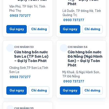
Phát
Vân Phú, TP Việt Trì, Tỉnh
Phú Thọ
Lê Duẩn, TP Đông Hà, Tỉnh
Quảng Trị
0903 737277
0903 737277
Gọi ngay
Chỉ đường
Gọi ngay
Chỉ đường
CHI NHÁNH 53
CHI NHÁNH 54
Cửa hàng bồn nước
Cửa hàng bồn nước
Sơn La (TP Sơn La)
Đà Nẵng (Ngũ Hành
– Đại lý Toàn Phát
Sơn) – Đại lý Toàn
Phát
Chiềng Sinh,TP Sơn La,Tỉnh
Sơn La
Mỹ Khuê, Q.Ngũ Hành Sơn,
TP.Đà Nẵng
0903 737277
0903 737277
Gọi ngay
Chỉ đường
Gọi ngay
Chỉ đường
CHI NHÁNH 55