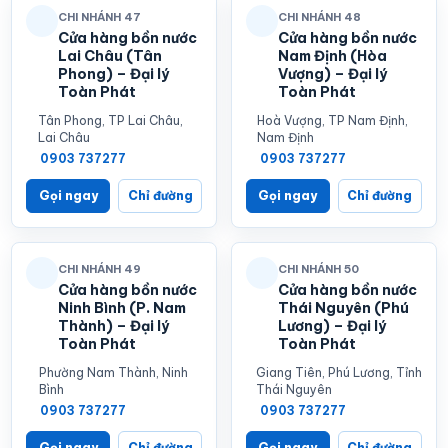
CHI NHÁNH 47
CHI NHÁNH 48
Cửa hàng bồn nước
Cửa hàng bồn nước
Lai Châu (Tân
Nam Định (Hòa
Phong) – Đại lý
Vượng) – Đại lý
Toàn Phát
Toàn Phát
Tân Phong, TP Lai Châu,
Hoà Vượng, TP Nam Định,
Lai Châu
Nam Định
0903 737277
0903 737277
Gọi ngay
Chỉ đường
Gọi ngay
Chỉ đường
CHI NHÁNH 49
CHI NHÁNH 50
Cửa hàng bồn nước
Cửa hàng bồn nước
Ninh Bình (P. Nam
Thái Nguyên (Phú
Thành) – Đại lý
Lương) – Đại lý
Toàn Phát
Toàn Phát
Phường Nam Thành, Ninh
Giang Tiên, Phú Lương, Tỉnh
Bình
Thái Nguyên
0903 737277
0903 737277
Gọi ngay
Chỉ đường
Gọi ngay
Chỉ đường