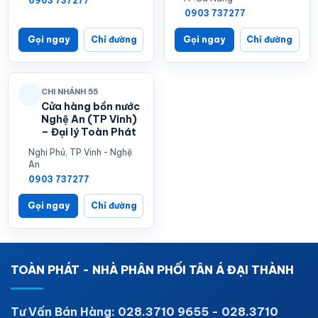
0903 737277
0903 737277
Gọi ngay
Chỉ đường
Gọi ngay
Chỉ đường
CHI NHÁNH 55
Cửa hàng bồn nước
Nghệ An (TP Vinh)
– Đại lý Toàn Phát
Nghi Phú, TP Vinh - Nghệ
An
0903 737277
Gọi ngay
Chỉ đường
TOÀN PHÁT - NHÀ PHÂN PHỐI TÂN Á ĐẠI THÀNH
Tư Vấn Bán Hàng: 028.3710 9655 - 028.3710