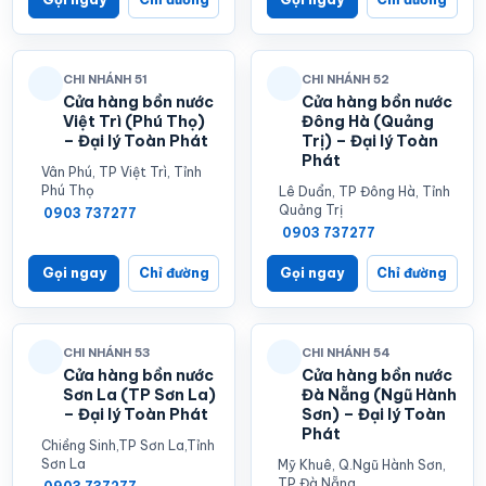
CHI NHÁNH 51
CHI NHÁNH 52
Cửa hàng bồn nước
Cửa hàng bồn nước
Việt Trì (Phú Thọ)
Đông Hà (Quảng
– Đại lý Toàn Phát
Trị) – Đại lý Toàn
Phát
Vân Phú, TP Việt Trì, Tỉnh
Phú Thọ
Lê Duẩn, TP Đông Hà, Tỉnh
Quảng Trị
0903 737277
0903 737277
Gọi ngay
Chỉ đường
Gọi ngay
Chỉ đường
CHI NHÁNH 53
CHI NHÁNH 54
Cửa hàng bồn nước
Cửa hàng bồn nước
Sơn La (TP Sơn La)
Đà Nẵng (Ngũ Hành
– Đại lý Toàn Phát
Sơn) – Đại lý Toàn
Phát
Chiềng Sinh,TP Sơn La,Tỉnh
Sơn La
Mỹ Khuê, Q.Ngũ Hành Sơn,
TP.Đà Nẵng