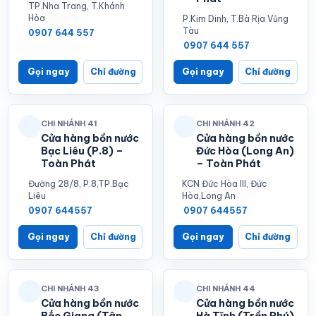
TP.Nha Trang, T.Khánh
Hòa
P.Kim Dinh, T.Bà Rịa Vũng
Tàu
0907 644 557
0907 644 557
Gọi ngay
Chỉ đường
Gọi ngay
Chỉ đường
CHI NHÁNH 41
CHI NHÁNH 42
Cửa hàng bồn nước
Cửa hàng bồn nước
Bạc Liêu (P.8) –
Đức Hòa (Long An)
Toàn Phát
– Toàn Phát
Đường 28/8, P.8,TP.Bạc
KCN Đức Hòa III, Đức
Liêu
Hòa,Long An
0907 644557
0907 644557
Gọi ngay
Chỉ đường
Gọi ngay
Chỉ đường
CHI NHÁNH 43
CHI NHÁNH 44
Cửa hàng bồn nước
Cửa hàng bồn nước
Bắc Giang (Tân
Hà Tĩnh (Trần Phú)