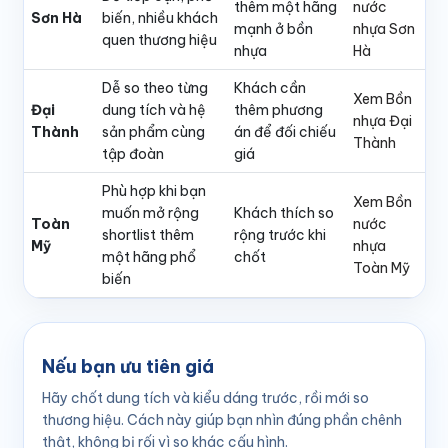
thêm một hãng
nước
Sơn Hà
biến, nhiều khách
mạnh ở bồn
nhựa Sơn
quen thương hiệu
nhựa
Hà
Dễ so theo từng
Khách cần
Xem Bồn
Đại
dung tích và hệ
thêm phương
nhựa Đại
Thành
sản phẩm cùng
án để đối chiếu
Thành
tập đoàn
giá
Phù hợp khi bạn
Xem Bồn
muốn mở rộng
Khách thích so
Toàn
nước
shortlist thêm
rộng trước khi
Mỹ
nhựa
một hãng phổ
chốt
Toàn Mỹ
biến
Nếu bạn ưu tiên giá
Hãy chốt dung tích và kiểu dáng trước, rồi mới so
thương hiệu. Cách này giúp bạn nhìn đúng phần chênh
thật, không bị rối vì so khác cấu hình.