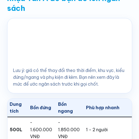
sách
Trên bonnuoc.com, mặt bằng
giá Bồn nước nhựa
Tân Á
hiện đang chia khá rõ theo từng nhóm dung tích
và kiểu dáng. Để bạn dễ hình dung hơn, mình tách
thành 2 lớp: lớp 1 là khoảng giá tổng quan từ
bonnuoc.com, lớp 2 là vài mốc phổ biến trên hệ Tân Á
Đại Thành để bạn dễ so chi tiết hơn.
Lưu ý: giá có thể thay đổi theo thời điểm, khu vực, kiểu
đứng/ngang và phụ kiện đi kèm. Bạn nên xem đây là
mức để ước ngân sách trước khi gọi chốt.
Dung
Bồn
Bồn đứng
Phù hợp nhanh
tích
ngang
~
~
500L
1.600.000
1.850.000
1 - 2 người
VNĐ
VNĐ