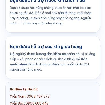
Bạn được hỗ trợ trước khi chốt mẫu
Bạn sẽ được hỏi đúng những thứ cần hỏi: nhà có bao
nhiêu người, đặt bồn ở mái hay sân thượng, mái thấp
hay thoáng, ưu tiên bồn đứng hay bồn ngang, nguồn
nước có phèn hay mặn nhẹ không.
Bạn được hỗ trợ sau khi giao hàng
Đội ngũ kỹ thuật hướng dẫn kiểm tra chân đế, vị trí ống
cấp - xả, phao cơ và cách vệ sinh định kỳ để
Bồn
nước nhựa Tân Á
dùng ổn định hơn, nhất là khi đặt
ngoài trời nắng mưa.
Hotline kỹ thuật:
Miền Nam: 0903 737 277
Miền Bắc: 0906 688 447