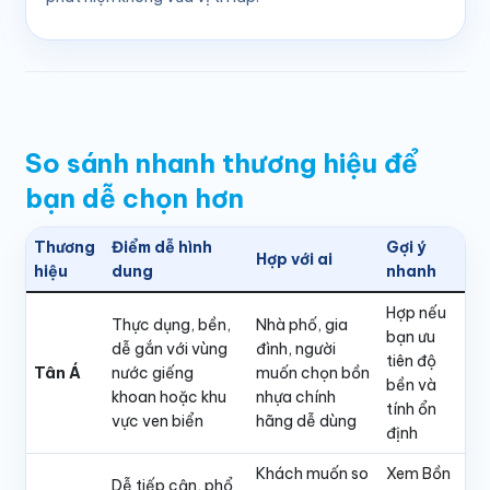
So sánh nhanh thương hiệu để
bạn dễ chọn hơn
Thương
Điểm dễ hình
Gợi ý
Hợp với ai
hiệu
dung
nhanh
Hợp nếu
Thực dụng, bền,
Nhà phố, gia
bạn ưu
dễ gắn với vùng
đình, người
tiên độ
Tân Á
nước giếng
muốn chọn bồn
bền và
khoan hoặc khu
nhựa chính
tính ổn
vực ven biển
hãng dễ dùng
định
Khách muốn so
Xem Bồn
Dễ tiếp cận, phổ