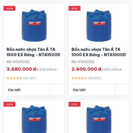
-30%
-31%
Bồn nước nhựa Tân Á TA
Bồn nước nhựa Tân Á TA
1500 EX Đứng - NTA1500D
1000 EX Đứng - NTA1000D
Mã: NTA1500D
Mã: NTA1000D
3.680.000 đ
2.400.000 đ
5.274.000 đ
3.479.000 đ
★★★★★
★★★★★
Mới 100%
Mới 100%
Chi tiết
Chi tiết
-23%
-17%