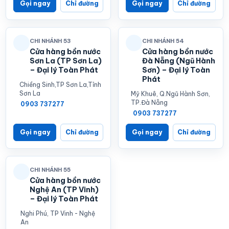
Gọi ngay
Chỉ đường
Gọi ngay
Chỉ đường
CHI NHÁNH 53
CHI NHÁNH 54
Cửa hàng bồn nước
Cửa hàng bồn nước
Sơn La (TP Sơn La)
Đà Nẵng (Ngũ Hành
– Đại lý Toàn Phát
Sơn) – Đại lý Toàn
Phát
Chiềng Sinh,TP Sơn La,Tỉnh
Sơn La
Mỹ Khuê, Q.Ngũ Hành Sơn,
TP.Đà Nẵng
0903 737277
0903 737277
Gọi ngay
Chỉ đường
Gọi ngay
Chỉ đường
CHI NHÁNH 55
Cửa hàng bồn nước
Nghệ An (TP Vinh)
– Đại lý Toàn Phát
Nghi Phú, TP Vinh - Nghệ
An