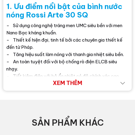
1. Ưu điểm nổi bật của bình nước
nóng Rossi Arte 30 SQ
- Sử dụng công nghệ tráng men UMC siêu bền với men
Nano Bạc kháng khuẩn.
- Thiết kế hiện đại, tinh tế bởi các chuyên gia thiết kế
đến từ Pháp.
- Tăng hiệu suất làm nóng với thanh gia nhiệt siêu bền.
- An toàn tuyệt đối với bộ chống rò điện ELCB siêu
nhạy.
- Tiết kiệm điện với bộ ổn nhiệt có độ chính xác cao
XEM THÊM
nhập từ Pháp.
- Van an toàn nhập khẩu từ Ý.
2. Đặc điểm nổi bật
bình nước
nóng Rossi Arte 30 SQ
SẢN PHẨM KHÁC
- Lần đầu tiên trên thị trường, bạn bắt gặp một thương
hiệu bình nước nóng có 7 màu cơ bản. Với 7 màu phồn