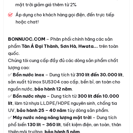
mặt trời giảm giá thêm từ 2%
Áp dụng cho khách hàng gọi điện, đến trực tiếp
hoặc chat!
BONNUOC.COM
– Phân phối chính hãng các sản
phẩm
Tân Á Đại Thành, Sơn Hà, Hwata...
trên toàn
quốc.
Chúng tôi cung cấp đầy đủ các dòng sản phẩm chất
lượng cao:
✅
Bồn nước inox
– Dung tích từ
310 lít đến 30.000 lít
,
sản xuất từ inox SUS304 cao cấp, bền bỉ, an toàn cho
nguồn nước,
bảo hành 12 năm
.
✅
Bồn nước nhựa
– Dung tích từ
300 lít đến 10.000
lít
, làm từ nhựa LLDPE/HDPE nguyên sinh, chống tia
UV,
bảo hành 25 – 40 năm
tùy dòng sản phẩm.
✅
Máy nước nóng năng lượng mặt trời
– Dung tích
phổ biến
130 lít – 360 lít
, tiết kiệm điện, an toàn, thân
thiện môi trường,
bảo hành 5 năm
.