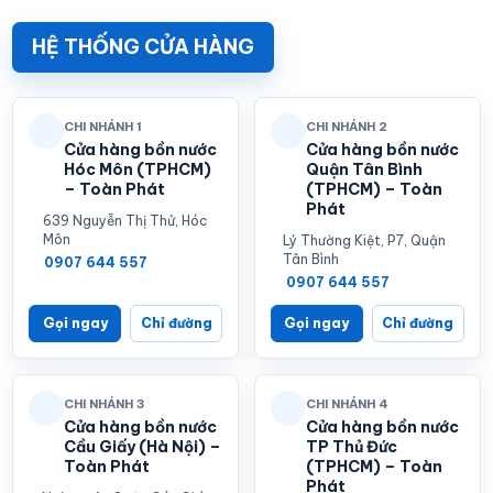
>>> Xem thêm
bình nước nóng Rossi
>>> Xem thêm
bình nước nóng Ferroli
HỆ THỐNG CỬA HÀNG
>>> Xem thêm
bình nước nóng Ariston
CHI NHÁNH 1
CHI NHÁNH 2
Cửa hàng bồn nước
Cửa hàng bồn nước
Hóc Môn (TPHCM)
Quận Tân Bình
– Toàn Phát
(TPHCM) – Toàn
Phát
639 Nguyễn Thị Thử, Hóc
Môn
Lý Thường Kiệt, P7, Quận
Tân Bình
0907 644 557
0907 644 557
Gọi ngay
Chỉ đường
Gọi ngay
Chỉ đường
CHI NHÁNH 3
CHI NHÁNH 4
Cửa hàng bồn nước
Cửa hàng bồn nước
Cầu Giấy (Hà Nội) –
TP Thủ Đức
Toàn Phát
(TPHCM) – Toàn
Phát