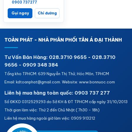
0903 737277
Gọi ngay
Chỉ đường
TOÀN PHÁT - NHÀ PHÂN PHỐI TÂN Á ĐẠI THÀNH
Tư Vấn Bán Hàng: 028.3710 9655 - 028.3710
9656 - 0909 348 384
Tổng kho TPHCM: 639 Nguyễn Thị Thử, Hóc Môn, TPHCM
Email: kdtoanphat@gmail.com. Website: www.bonnuoc.com
Liên hệ mua hàng toàn quốc: 0903 737 277
Số ĐKKD 0312529293 do Sở KH & ĐT TPHCM cấp ngày 31/10/2013
Thời gian làm việc: Thứ 2 đến Chủ Nhật ( 7h30 - 18h)
Liên hệ mua hàng ngoài giờ làm việc: 0909 913212