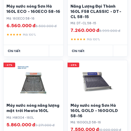
Máy nước nóng Sơn Hà
Năng Lượng Đại Thành
160L ECO - 160ECO 58-16
160L F58 CLASSIC - DT-
CL 58-15
Mã: 160ECO 58-16
Mã: DT-CL 58-15
6.560.000 đ
8.500.000 đ
7.260.000 đ
8.999.000 đ
★★★★★
Mới 100%
★★★★★
Mới 100%
Chi tiết
Chi tiết
-37%
-25%
Máy nước nóng năng lượng
Máy nước nóng Sơn Hà
mặt trời Hwata 160L
160L GOLD - 160GOLD
58-16
Mã: HW304 -160L
Mã: 160GOLD 58-16
5.860.000 đ
9.271.000 đ
7.550.000 đ
10.000.000 đ