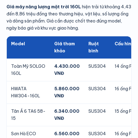
Giá máy năng lượng mặt trời 160L
hiện trải từ khoảng 4,43
đến 8,86 triệu đồng theo thương hiệu, vật liệu, số lượng ống
và dòng sản phẩm. Giá cần được chốt theo đúng model,
ngày báo giá và khu vực giao hàng.
Model
Giá tham
Ruột
Cấu hình
khảo
bình
Toàn Mỹ SOLGO
4.430.000
SUS304
14 ống F58
160L
VNĐ
HWATA
5.860.000
SUS304
16 ống F58
HW304-160L
VNĐ
Tân Á 6 TA6 58-
6.340.000
SUS304
15 ống F58
15
VNĐ
Sơn Hà ECO
6.560.000
SUS304
16 ống F58