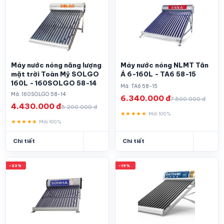
Máy nước nóng năng lượng
Máy nước nóng NLMT Tân
mặt trời Toàn Mỹ SOLGO
Á 6-160L - TA6 58-15
160L - 160SOLGO 58-14
Mã: TA6 58-15
Mã: 160SOLGO 58-14
6.340.000 đ
7.500.000 đ
4.430.000 đ
5.200.000 đ
★★★★★
Mới 100%
★★★★★
Mới 100%
Chi tiết
Chi tiết
-23%
-19%