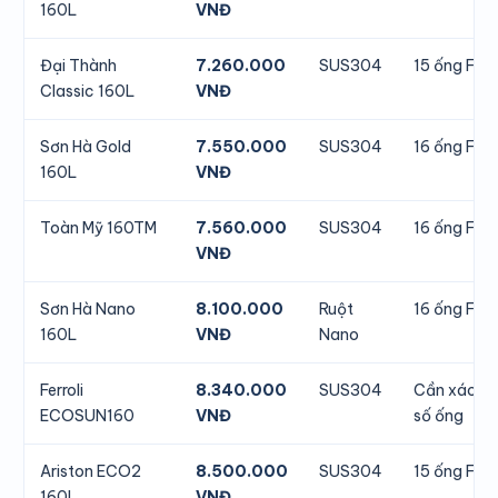
160L
VNĐ
Đại Thành
7.260.000
SUS304
15 ống F58
Classic 160L
VNĐ
Sơn Hà Gold
7.550.000
SUS304
16 ống F58
160L
VNĐ
Toàn Mỹ 160TM
7.560.000
SUS304
16 ống F58
VNĐ
Sơn Hà Nano
8.100.000
Ruột
16 ống F58
160L
VNĐ
Nano
Ferroli
8.340.000
SUS304
Cần xác n
ECOSUN160
VNĐ
số ống
Ariston ECO2
8.500.000
SUS304
15 ống F58
160L
VNĐ