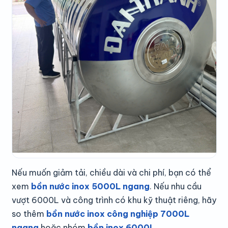
Nếu muốn giảm tải, chiều dài và chi phí, bạn có thể
xem
bồn nước inox 5000L ngang
. Nếu nhu cầu
vượt 6000L và công trình có khu kỹ thuật riêng, hãy
so thêm
bồn nước inox công nghiệp 7000L
ngang
hoặc nhóm
bồn inox 6000L
.