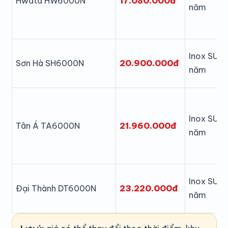
17.080.000đ
Hwata HW6000N
năm
Inox SUS3
20.900.000đ
Sơn Hà SH6000N
năm
Inox SUS3
21.960.000đ
Tân Á TA6000N
năm
Inox SUS3
23.220.000đ
Đại Thành DT6000N
năm