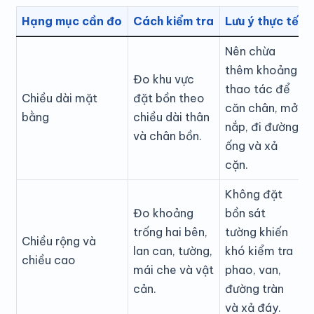
Hạng mục cần đo
Cách kiểm tra
Lưu ý thực tế
Nên chừa
thêm khoảng
Đo khu vực
thao tác để
Chiều dài mặt
đặt bồn theo
căn chân, mở
bằng
chiều dài thân
nắp, đi đường
và chân bồn.
ống và xả
cặn.
Không đặt
Đo khoảng
bồn sát
trống hai bên,
tường khiến
Chiều rộng và
lan can, tường,
khó kiểm tra
chiều cao
mái che và vật
phao, van,
cản.
đường tràn
và xả đáy.