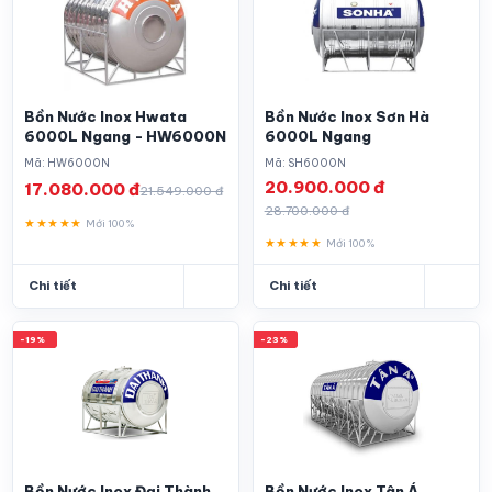
Bồn Nước Inox Hwata
Bồn Nước Inox Sơn Hà
6000L Ngang - HW6000N
6000L Ngang
Mã: HW6000N
Mã: SH6000N
20.900.000 đ
17.080.000 đ
21.549.000 đ
28.700.000 đ
★★★★★
Mới 100%
★★★★★
Mới 100%
Chi tiết
Chi tiết
-19%
-23%
Bồn Nước Inox Đại Thành
Bồn Nước Inox Tân Á