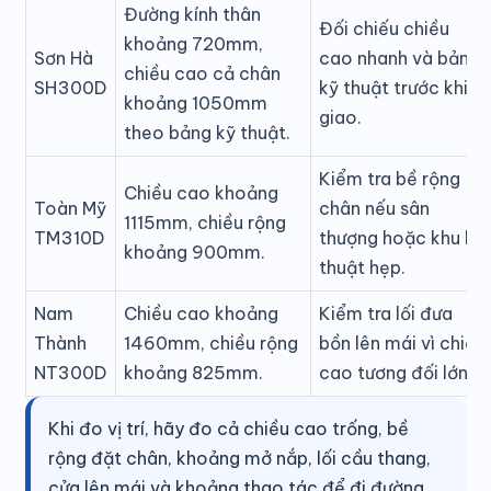
Đường kính thân
Đối chiếu chiều
khoảng 720mm,
Sơn Hà
cao nhanh và bảng
chiều cao cả chân
SH300D
kỹ thuật trước khi
khoảng 1050mm
giao.
theo bảng kỹ thuật.
Kiểm tra bề rộng
Chiều cao khoảng
Toàn Mỹ
chân nếu sân
1115mm, chiều rộng
TM310D
thượng hoặc khu kỹ
khoảng 900mm.
thuật hẹp.
Nam
Chiều cao khoảng
Kiểm tra lối đưa
Thành
1460mm, chiều rộng
bồn lên mái vì chiều
NT300D
khoảng 825mm.
cao tương đối lớn.
Khi đo vị trí, hãy đo cả chiều cao trống, bề
rộng đặt chân, khoảng mở nắp, lối cầu thang,
cửa lên mái và khoảng thao tác để đi đường