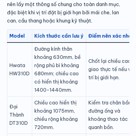
nên lấy một thông số chung cho toàn danh mục,
đặc biệt khi vị trí đặt bị giới hạn bởi mái che, lan
can, cầu thang hoặc khung kỹ thuật.
Model
Kích thước cần lưu ý
Điểm nên xác nhận
Đường kính thân
khoảng 630mm, bề
Chốt lại chiều cao
Hwata
rộng phủ bì khoảng
giao thực tế nếu vị
HW310D
680mm; chiều cao
trí bị giới hạn.
có hiển thị khoảng
1400-1440mm.
Chiều cao hiển thị
Kiểm tra chân bồn,
Đại
khoảng 1075mm,
đường ống và
Thành
chiều rộng khoảng
khoảng thao tác
DT310D
720mm.
quanh bồn.