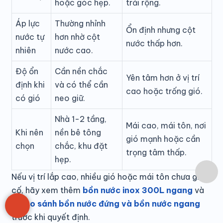
hoặc góc hẹp.
trải rộng.
Áp lực
Thường nhỉnh
Ổn định nhưng cột
nước tự
hơn nhờ cột
nước thấp hơn.
nhiên
nước cao.
Độ ổn
Cần nền chắc
Yên tâm hơn ở vị trí
định khi
và có thể cần
cao hoặc trống gió.
có gió
neo giữ.
Nhà 1-2 tầng,
Mái cao, mái tôn, nơi
Khi nên
nền bê tông
gió mạnh hoặc cần
chọn
chắc, khu đặt
trọng tâm thấp.
hẹp.
Nếu vị trí lắp cao, nhiều gió hoặc mái tôn chưa gia
cố, hãy xem thêm
bồn nước inox 300L ngang
và
bài
so sánh bồn nước đứng và bồn nước ngang
trước khi quyết định.