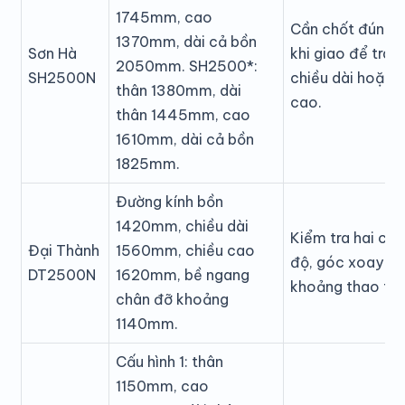
1745mm, cao
Cần chốt đúng s
1370mm, dài cả bồn
Sơn Hà
khi giao để trán
2050mm. SH2500*:
SH2500N
chiều dài hoặc 
thân 1380mm, dài
cao.
thân 1445mm, cao
1610mm, dài cả bồn
1825mm.
Đường kính bồn
1420mm, chiều dài
Kiểm tra hai ch
Đại Thành
1560mm, chiều cao
độ, góc xoay bồ
DT2500N
1620mm, bề ngang
khoảng thao tác
chân đỡ khoảng
1140mm.
Cấu hình 1: thân
1150mm, cao