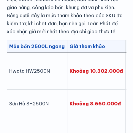
giao hàng, công kéo bồn, khung đỡ và phụ kiện.
Bảng dưới đây là mức tham khảo theo các SKU đã
kiểm tra; khi chốt đơn, bạn nên gọi Toàn Phát để
xác nhận giá mới nhất theo địa chỉ giao thực tế.
Mẫu bồn 2500L ngang
Giá tham khảo
Ch
In
Khoảng 10.302.000đ
Hwata HW2500N
n
In
Khoảng 8.660.000đ
Sơn Hà SH2500N
n
In