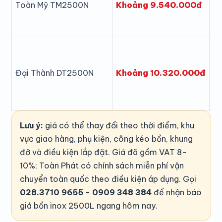
Khoảng 9.540.000đ
Toàn Mỹ TM2500N
n
In
Khoảng 10.320.000đ
Đại Thành DT2500N
n
Lưu ý:
giá có thể thay đổi theo thời điểm, khu
vực giao hàng, phụ kiện, công kéo bồn, khung
đỡ và điều kiện lắp đặt. Giá đã gồm VAT 8-
10%; Toàn Phát có chính sách miễn phí vận
chuyển toàn quốc theo điều kiện áp dụng. Gọi
028.3710 9655 - 0909 348 384
để nhận báo
giá bồn inox 2500L ngang hôm nay.