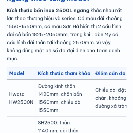
Kích thước bồn inox 2500L ngang
khác nhau rất
lớn theo thương hiệu và series. Có mẫu dài khoảng
1550-1560mm, có mẫu Sơn Hà hiển thị 2 cấu hình
dài cả bồn 1825-2050mm, trong khi Toàn Mỹ có
cấu hình dài thân tới khoảng 2570mm. Vì vậy,
không dùng một bộ số đo đại diện cho toàn danh
mục.
Model
Kích thước tham khảo
Điểm cần đo tại
Đường kính thân
Chiều dài đặt bồn
Hwata
1420mm, chân bồn
chân, khoảng m
HW2500N
1560mm, chiều dài
đường xả tràn.
1550mm.
SH2500: thân
1140mm, dài thân