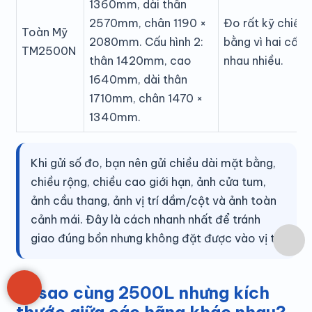
1360mm, dài thân
2570mm, chân 1190 ×
Đo rất kỹ chiều
Toàn Mỹ
2080mm. Cấu hình 2:
bằng vì hai cấu 
TM2500N
thân 1420mm, cao
nhau nhiều.
1640mm, dài thân
1710mm, chân 1470 ×
1340mm.
Khi gửi số đo, bạn nên gửi chiều dài mặt bằng,
chiều rộng, chiều cao giới hạn, ảnh cửa tum,
ảnh cầu thang, ảnh vị trí dầm/cột và ảnh toàn
cảnh mái. Đây là cách nhanh nhất để tránh
giao đúng bồn nhưng không đặt được vào vị trí.
Vì sao cùng 2500L nhưng kích